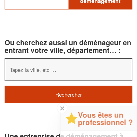
déménagement
Ou cherchez aussi un déménageur en
entrant votre ville, département… :
✕
Vous êtes un
professionnel ?
Une entreprise de déménagement à