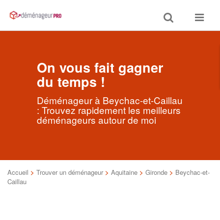
Toggle
Toggle
search
navigat
On vous fait gagner
du temps !
Déménageur à Beychac-et-Caillau
: Trouvez rapidement les meilleurs
déménageurs autour de moi
Accueil
>
Trouver un déménageur
>
Aquitaine
>
Gironde
>
Beychac-et-
Caillau