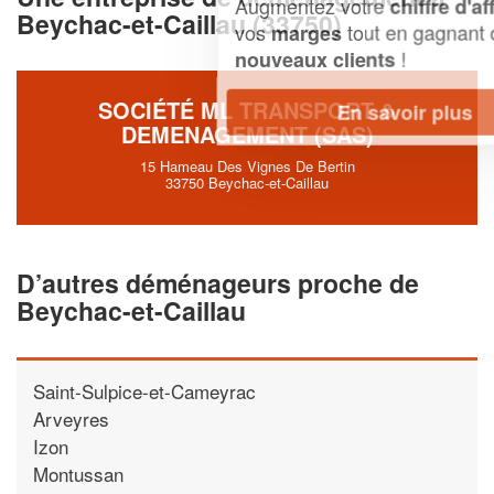
Augmentez votre
et
chiffre d'affaires
Beychac-et-Caillau (33750)
vos
tout en gagnant de
marges
!
nouveaux clients
SOCIÉTÉ ML TRANSPORT &
En savoir plus
DEMENAGEMENT (SAS)
15 Hameau Des Vignes De Bertin
33750 Beychac-et-Caillau
D’autres déménageurs proche de
Beychac-et-Caillau
Saint-Sulpice-et-Cameyrac
Arveyres
Izon
Montussan