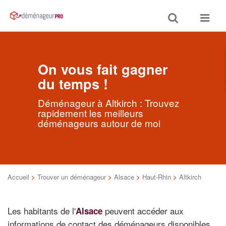
Toggle
Toggle
search
navigat
On vous fait gagner
du temps !
Déménageur à Altkirch : Trouvez
rapidement les meilleurs
déménageurs autour de moi
Accueil
>
Trouver un déménageur
>
Alsace
>
Haut-Rhin
>
Altkirch
Les habitants de l'
peuvent accéder aux
Alsace
informations de contact des déménageurs disponibles