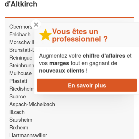
d'Altkirch
✕
Obermorschwiller
Vous êtes un
Feldbach
professionnel ?
Morschwiller-le-Bas
Brunstatt-Didenheim
Augmentez votre
et
chiffre d'affaires
Reiningue
vos
tout en gagnant de
marges
Steinbrunn-le-Bas
!
nouveaux clients
Mulhouse
Pfastatt
En savoir plus
Riedisheim
Suarce
Aspach-Michelbach
Illzach
Sausheim
Rixheim
Hartmannswiller