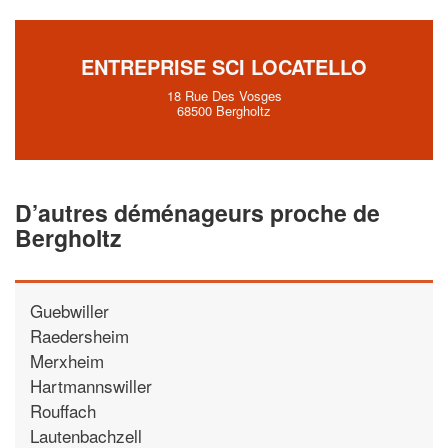
vos
tout en gagnan
marges
!
nouveaux clients
ENTREPRISE SCI LOCATELLO
En savoir plus
18 Rue Des Vosges
68500 Bergholtz
D’autres déménageurs proche de
Bergholtz
Guebwiller
Raedersheim
Merxheim
Hartmannswiller
Rouffach
Lautenbachzell