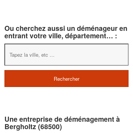
Ou cherchez aussi un déménageur en
entrant votre ville, département… :
✕
Vous êtes un
professionnel 
Une entreprise de déménagement à
Bergholtz (68500)
Augmentez votre
chiffre d'