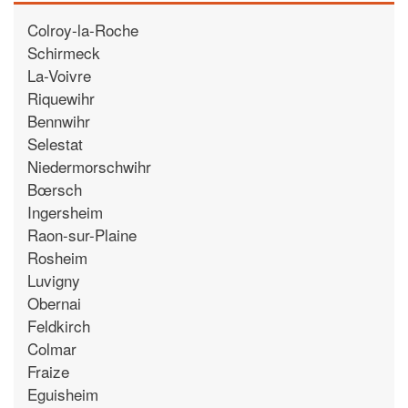
Colroy-la-Roche
Schirmeck
La-Voivre
Riquewihr
Bennwihr
Selestat
Niedermorschwihr
Bœrsch
Ingersheim
Raon-sur-Plaine
Rosheim
Luvigny
Obernai
Feldkirch
Colmar
Fraize
Eguisheim