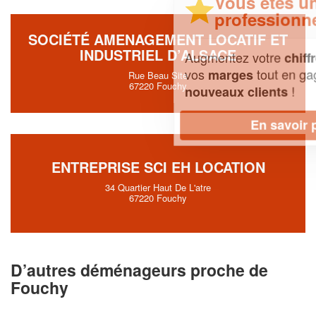
Vous êtes un
professionnel ?
SOCIÉTÉ AMENAGEMENT LOCATIF ET
INDUSTRIEL D’ALSACE
Augmentez votre
et
chiffre d'affaires
vos
tout en gagnant de
marges
Rue Beau Site
67220 Fouchy
!
nouveaux clients
En savoir plus
ENTREPRISE SCI EH LOCATION
34 Quartier Haut De L'atre
67220 Fouchy
D’autres déménageurs proche de
Fouchy