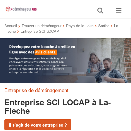
Toggle
Toggle
search
navigat
Accueil
>
Trouver un déménageur
>
Pays-de-la-Loire
>
Sarthe
>
La-
Fleche
>
Entreprise SCI LOCAP
Entreprise de déménagement
Entreprise SCI LOCAP
à La-
Fleche
Il s'agit de votre entreprise ?