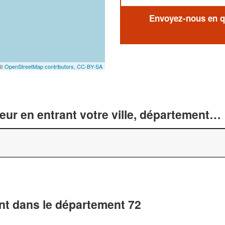
Envoyez-nous en qu
 ©
OpenStreetMap contributors,
CC-BY-SA
r en entrant votre ville, département… 
t dans le département 72