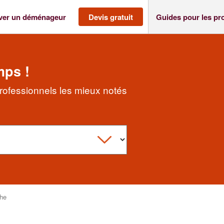
ver un déménageur
Devis gratuit
Guides pour les pr
mps !
rofessionnels les mieux notés
the