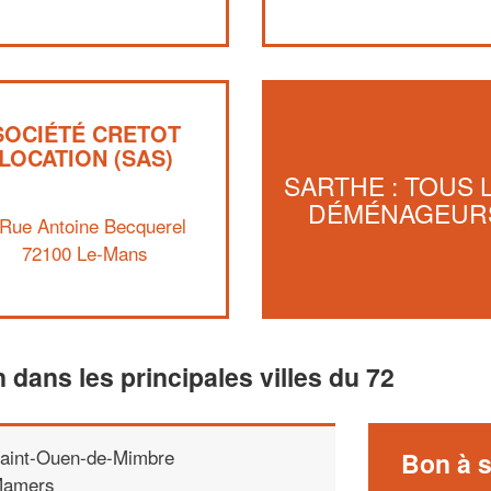
SOCIÉTÉ CRETOT
LOCATION (SAS)
SARTHE : TOUS 
DÉMÉNAGEUR
 Rue Antoine Becquerel
72100 Le-Mans
n dans les principales villes du 72
aint-Ouen-de-Mimbre
Bon à s
amers