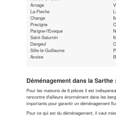
Arnage
V
La-Fleche
L
Change
M
Precigne
C
Parigne-l'Eveque
N
Saint-Saturnin
M
Dangeul
C
Sille-le-Guillaume
P
Avoise
B
Déménagement dans la Sarthe : c
Pour les maisons de 6 pièces il est indispensa
rencontre d'ailleurs énormément dans les berges
importants pour garantir un déménagement flu
Pour ce qui est du déménagement, il vaut mieux