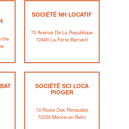
SOCIÉTÉ NH LOCATIF
N
70 Avenue De La Republique
rthe
72400 La-Ferte-Bernard
me
✕
Vous êtes un
professionnel ?
-BAT
SOCIÉTÉ SCI LOCA
PIOGER
Augmentez votre
et
chiffre d'affaires
vos
tout en gagnant de
marges
19 Route Des Renaudes
!
nouveaux clients
72230 Monce-en-Belin
En savoir plus