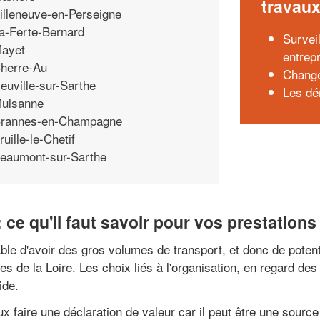
travau
illeneuve-en-Perseigne
a-Ferte-Bernard
Surveil
ayet
entrep
herre-Au
Change
euville-sur-Sarthe
Les dé
ulsanne
rannes-en-Champagne
ruille-le-Chetif
eaumont-sur-Sarthe
e qu'il faut savoir pour vos prestations
ble d'avoir des gros volumes de transport, et donc de potent
 de la Loire. Les choix liés à l'organisation, en regard des 
ide.
 faire une déclaration de valeur car il peut être une source 