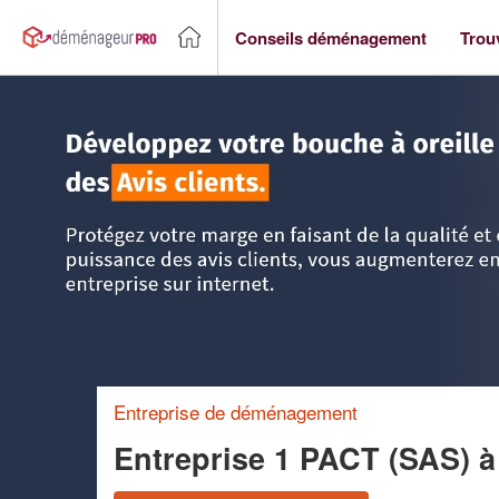
Conseils déménagement
Trou
Accueil
>
Trouver un déménageur
>
Ile-de-France
>
Esson
Entreprise de déménagement
Entreprise 1 PACT (SAS)
à