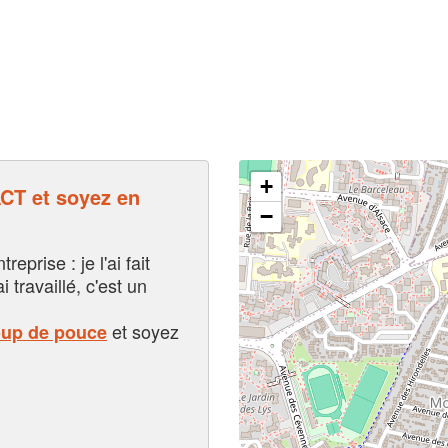
+
T et soyez en
−
eprise : je l'ai fait
i travaillé, c'est un
et soyez
oup de pouce