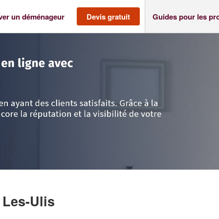
ver un déménageur
Devis gratuit
Guides pour les pr
ne
>
Les-Ulis
>
Entreprise 1 PACT (SAS)
 Les-Ulis