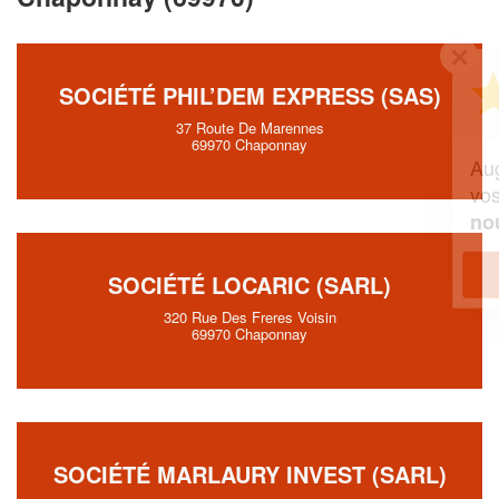
✕
Vous êtes un
SOCIÉTÉ PHIL’DEM EXPRESS (SAS)
professionnel ?
37 Route De Marennes
69970 Chaponnay
Augmentez votre
et
chiffre d'affaires
vos
tout en gagnant de
marges
!
nouveaux clients
En savoir plus
SOCIÉTÉ LOCARIC (SARL)
320 Rue Des Freres Voisin
69970 Chaponnay
SOCIÉTÉ MARLAURY INVEST (SARL)