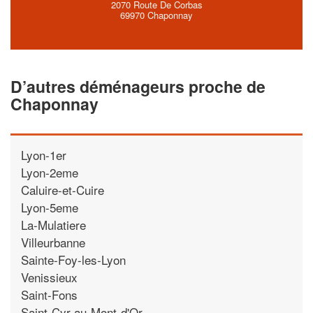
2070 Route De Corbas
69970 Chaponnay
D’autres déménageurs proche de
Chaponnay
Lyon-1er
Lyon-2eme
Caluire-et-Cuire
Lyon-5eme
La-Mulatiere
Villeurbanne
Sainte-Foy-les-Lyon
Venissieux
Saint-Fons
Saint-Cyr-au-Mont-d'Or