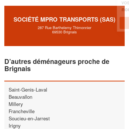
vos
tout en gagnant de
marges
!
nouveaux clients
SOCIÉTÉ MPRO TRANSPORTS (SAS)
En savoir plus
287 Rue Barthelemy Thimonnier
69530 Brignais
D’autres déménageurs proche de
Brignais
Saint-Genis-Laval
Beauvallon
Millery
Francheville
Soucieu-en-Jarrest
Irigny