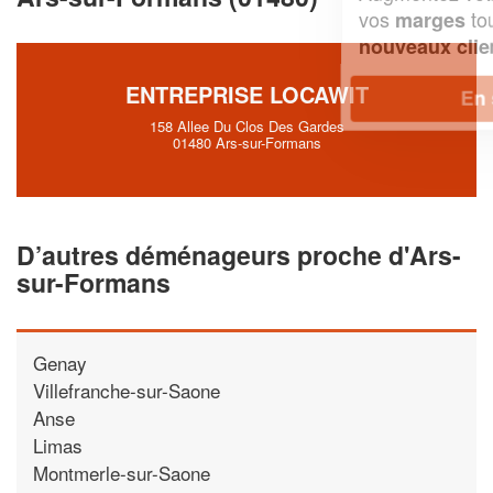
vos
tout en gagnant de
marges
!
nouveaux clients
ENTREPRISE LOCAWIT
En savoir plus
158 Allee Du Clos Des Gardes
01480 Ars-sur-Formans
D’autres déménageurs proche d'Ars-
sur-Formans
Genay
Villefranche-sur-Saone
Anse
Limas
Montmerle-sur-Saone