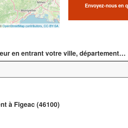
Envoyez-nous en qu
 ©
OpenStreetMap contributors,
CC-BY-SA
r en entrant votre ville, département… 
t à Figeac (46100)