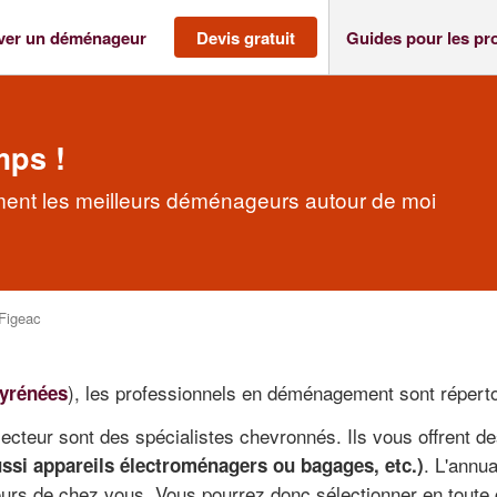
ver un déménageur
Devis gratuit
Guides pour les pr
mps !
ent les meilleurs déménageurs autour de moi
Figeac
), les professionnels en déménagement sont réperto
Pyrénées
cteur sont des spécialistes chevronnés. Ils vous offrent d
. L'annu
ussi appareils électroménagers ou bagages, etc.)
urs de chez vous. Vous pourrez donc sélectionner en toute c