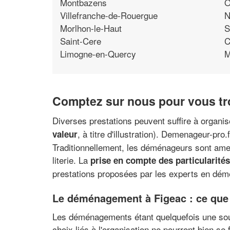
Montbazens
O
Villefranche-de-Rouergue
N
Morlhon-le-Haut
S
Saint-Cere
C
Limogne-en-Quercy
M
Comptez sur nous pour vous tr
Diverses prestations peuvent suffire à organ
, à titre d'illustration). Demenageur-pr
valeur
Traditionnellement, les déménageurs sont amen
literie. La
prise en compte des particularité
prestations proposées par les experts en dé
Le déménagement à Figeac : ce que
Les déménagements étant quelquefois une source
choix liés à l'organisation ne pourront bien 