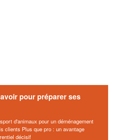
✕
Vous êtes un
professionnel ?
Augmentez votre
et
chiffre d'affaires
vos
tout en gagnant de
marges
!
nouveaux clients
En savoir plus
avoir pour préparer ses
x
nsport d'animaux pour un déménagement
is clients Plus que pro : un avantage
entiel décisif