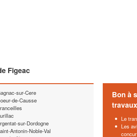
de Figeac
agnac-sur-Cere
Bon à s
oeur-de-Causse
travau
ranceilles
urillac
Le tra
rgentat-sur-Dordogne
Les av
aint-Antonin-Noble-Val
concurr