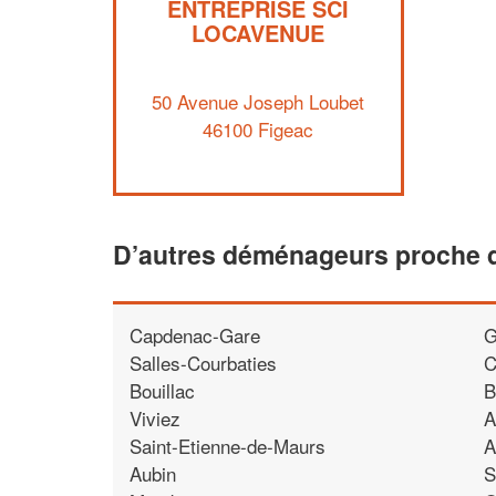
ENTREPRISE SCI
LOCAVENUE
50 Avenue Joseph Loubet
46100 Figeac
D’autres déménageurs proche 
Capdenac-Gare
G
Salles-Courbaties
C
Bouillac
B
Viviez
A
Saint-Etienne-de-Maurs
A
Aubin
S