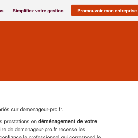
os
Simplifiez votre gestion
Promouvoir mon entreprise
riés sur demenageur-pro.fr.
es prestations en
déménagement de votre
aire de demenageur-pro.fr recense les
onfiance le professionnel qui correspond le