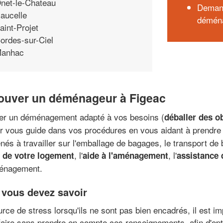
net-le-Chateau
Demand
aucelle
démén
aint-Projet
ordes-sur-Ciel
anhac
ouver un déménageur à Figeac
iser un déménagement adapté à vos besoins (
déballer des o
o.fr vous guide dans vos procédures en vous aidant à prendre
és à travailler sur l'emballage de bagages, le transport de
, l'
, l'
s de votre logement
aide à l'aménagement
assistance 
ménagement.
 vous devez savoir
 de stress lorsqu'ils ne sont pas bien encadrés, il est imp
se faire sans prendre en compte ces renseignements, afin d'o