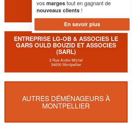
vos
tout en gagnant de
marges
18 Rue Du Pila Saint Gely
34000 Montpellier
!
nouveaux clients
En savoir plus
ENTREPRISE LG-OB & ASSOCIES LE
GARS OULD BOUZID ET ASSOCIES
(SARL)
3 Rue Andre Michel
34000 Montpellier
AUTRES DÉMÉNAGEURS À
MONTPELLIER