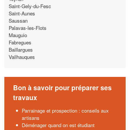
Saint-Gely-du-Fesc
Saint-Aunes
Saussan
Palavas-les-Flots
Mauguio
Fabregues
Baillargues
Vailhauques
Bon à savoir pour préparer ses
travaux
Parrainage et prospection : conseils aux
artisans
Déménager quand on est étudiant