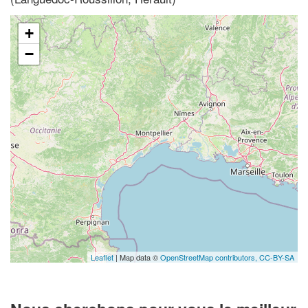
+
−
Leaflet
| Map data ©
OpenStreetMap contributors,
CC-BY-SA