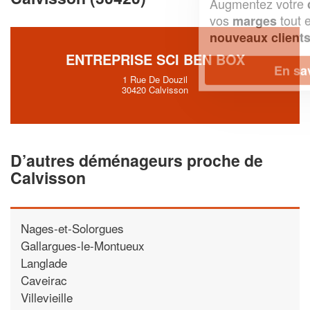
Augmentez votre
et
chiffre d'affaires
vos
tout en gagnant de
marges
!
nouveaux clients
ENTREPRISE SCI BEN BOX
En savoir plus
1 Rue De Douzil
30420 Calvisson
D’autres déménageurs proche de
Calvisson
Nages-et-Solorgues
Gallargues-le-Montueux
Langlade
Caveirac
Villevieille