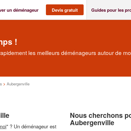
ver un déménageur
Devis gratuit
Guides pour les pr
mps !
rapidement les meilleurs déménageurs autour de mo
es
>
Aubergenville
lle
Nous cherchons pou
Aubergenville
moi
" ? Un déménageur est