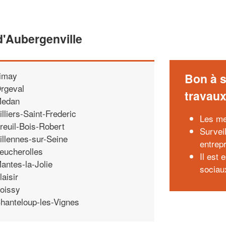
'Aubergenville
imay
Bon à s
rgeval
travau
edan
illiers-Saint-Frederic
Les me
reuil-Bois-Robert
Surveil
illennes-sur-Seine
entrep
eucherolles
Il est 
antes-la-Jolie
sociau
laisir
oissy
hanteloup-les-Vignes