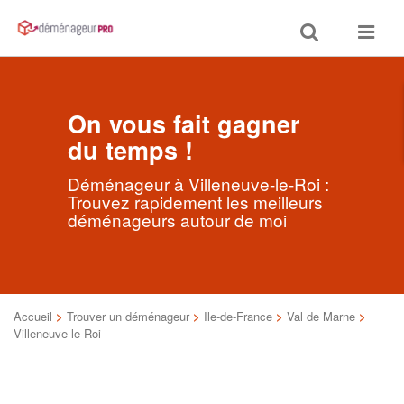
Toggle
Toggle
search
navigat
On vous fait gagner
du temps !
Déménageur à Villeneuve-le-Roi :
Trouvez rapidement les meilleurs
déménageurs autour de moi
Accueil
>
Trouver un déménageur
>
Ile-de-France
>
Val de Marne
>
Villeneuve-le-Roi