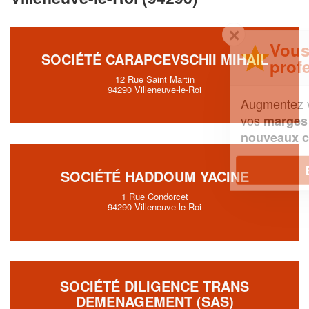
✕
Vous êtes un
SOCIÉTÉ CARAPCEVSCHII MIHAIL
professionnel ?
12 Rue Saint Martin
94290 Villeneuve-le-Roi
Augmentez votre
et
chiffre d'affaires
vos
tout en gagnant de
marges
!
nouveaux clients
En savoir plus
SOCIÉTÉ HADDOUM YACINE
1 Rue Condorcet
94290 Villeneuve-le-Roi
SOCIÉTÉ DILIGENCE TRANS
DEMENAGEMENT (SAS)