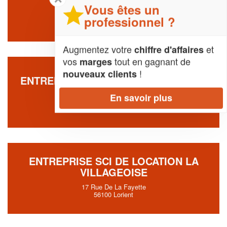
Vous êtes un
17 Residence Ar Vervent
56640 Arzon
professionnel ?
Augmentez votre
et
chiffre d'affaires
vos
tout en gagnant de
marges
!
nouveaux clients
ENTREPRISE S.A.R.L LOC’SAR (SARL)
17 Rue Winston Churchill
En savoir plus
56000 Vannes
ENTREPRISE SCI DE LOCATION LA
VILLAGEOISE
17 Rue De La Fayette
56100 Lorient