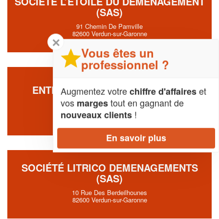
SOCIÉTÉ L’ETOILE DU DEMENAGEMENT
(SAS)
91 Chemin De Pamville
82600 Verdun-sur-Garonne
✕
Vous êtes un
professionnel ?
ENTREPRISE DAVERIEUX CESAR
Augmentez votre
et
chiffre d'affaires
vos
tout en gagnant de
marges
74 Cite Ducau
82100 Castelsarrasin
!
nouveaux clients
En savoir plus
SOCIÉTÉ LITRICO DEMENAGEMENTS
(SAS)
10 Rue Des Berdeilhounes
82600 Verdun-sur-Garonne