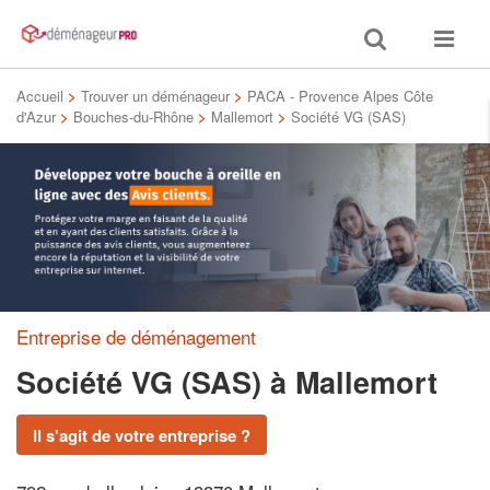
Toggle
Toggle
search
navigat
Accueil
>
Trouver un déménageur
>
PACA - Provence Alpes Côte
d'Azur
>
Bouches-du-Rhône
>
Mallemort
>
Société VG (SAS)
Entreprise de déménagement
Société VG (SAS)
à Mallemort
Il s'agit de votre entreprise ?