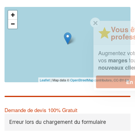
+
✕
−
Vous êtes un
professionnel ?
Augmentez votre
e
chiffre d'affaires
vos
tout en gagnant de
marges
!
nouveaux clients
Leaflet
| Map data ©
OpenStreetMap contributors,
CC-BY-SA
En savoir plus
Demande de devis 100% Gratuit
Erreur lors du chargement du formulaire