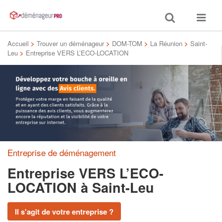
Toggle
Toggle
search
navigat
Accueil
>
Trouver un déménageur
>
DOM-TOM
>
La Réunion
>
Saint-
Leu
>
Entreprise VERS L’ECO-LOCATION
Entreprise de déménagement
Entreprise VERS L’ECO-
LOCATION
à Saint-Leu
Il s'agit de votre entreprise ?