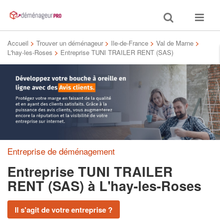
Toggle
Toggle
search
navigat
Accueil
>
Trouver un déménageur
>
Ile-de-France
>
Val de Marne
>
L'hay-les-Roses
>
Entreprise TUNI TRAILER RENT (SAS)
Entreprise de déménagement
Entreprise TUNI TRAILER
RENT (SAS)
à L'hay-les-Roses
Il s'agit de votre entreprise ?