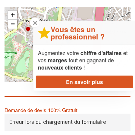
+
✕
−
Vous êtes un
professionnel ?
Augmentez votre
et
chiffre d'affaires
vos
tout en gagnant de
marges
!
nouveaux clients
Leaflet
| Map data ©
OpenStreetMap contributors,
CC-BY-SA
En savoir plus
Demande de devis 100% Gratuit
Erreur lors du chargement du formulaire