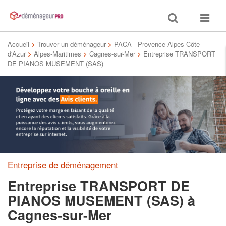
Toggle
Toggle
search
navigat
Accueil
>
Trouver un déménageur
>
PACA - Provence Alpes Côte
d'Azur
>
Alpes-Maritimes
>
Cagnes-sur-Mer
>
Entreprise TRANSPORT
DE PIANOS MUSEMENT (SAS)
Entreprise de déménagement
Entreprise TRANSPORT DE
PIANOS MUSEMENT (SAS)
à
Cagnes-sur-Mer