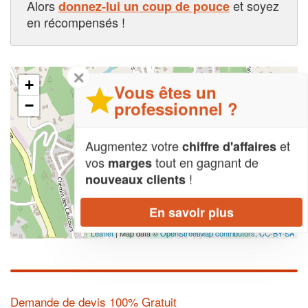
Alors
et soyez
donnez-lui un coup de pouce
en récompensés !
✕
+
Vous êtes un
professionnel ?
−
Augmentez votre
et
chiffre d'affaires
vos
tout en gagnant de
marges
!
nouveaux clients
En savoir plus
Leaflet
| Map data ©
OpenStreetMap contributors,
CC-BY-SA
Demande de devis 100% Gratuit