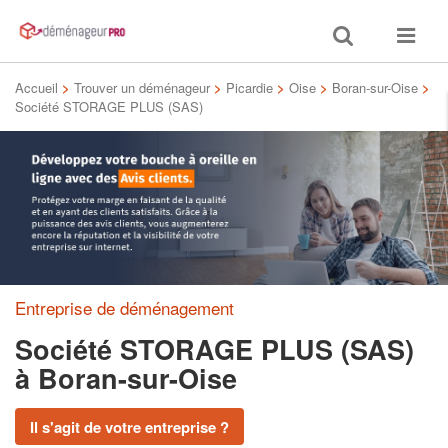
Toggle
Toggle
search
navigat
Accueil
>
Trouver un déménageur
>
Picardie
>
Oise
>
Boran-sur-Oise
>
Société STORAGE PLUS (SAS)
Entreprise de déménagement
Société STORAGE PLUS (SAS)
à Boran-sur-Oise
Il s'agit de votre entreprise ?