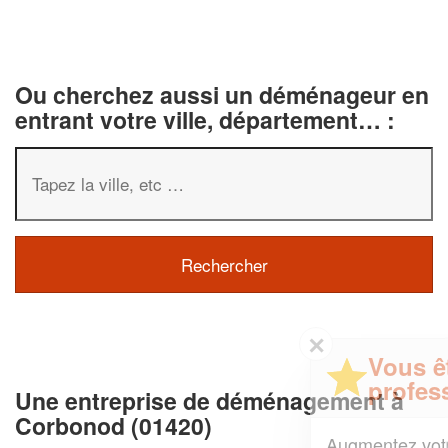
Ou cherchez aussi un déménageur en
entrant votre ville, département… :
✕
Vous êtes un
professionnel ?
Une entreprise de déménagement à
Corbonod (01420)
Augmentez votre
et
chiffre d'affaires