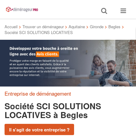
Toggle
Toggle
search
navigat
Accueil
>
Trouver un déménageur
>
Aquitaine
>
Gironde
>
Begles
>
Société SCI SOLUTIONS LOCATIVES
Entreprise de déménagement
Société SCI SOLUTIONS
LOCATIVES
à Begles
Il s'agit de votre entreprise ?