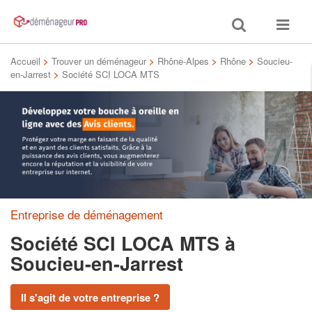
Toggle
Toggle
search
navigat
Accueil
>
Trouver un déménageur
>
Rhône-Alpes
>
Rhône
>
Soucieu-
en-Jarrest
>
Société SCI LOCA MTS
Entreprise de déménagement
Société SCI LOCA MTS
à
Soucieu-en-Jarrest
Il s'agit de votre entreprise ?