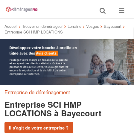
Toggle
Toggle
search
navigat
Accueil
>
Trouver un déménageur
>
Lorraine
>
Vosges
>
Bayecourt
>
Entreprise SCI HMP LOCATIONS
Entreprise de déménagement
Entreprise SCI HMP
LOCATIONS
à Bayecourt
Il s'agit de votre entreprise ?