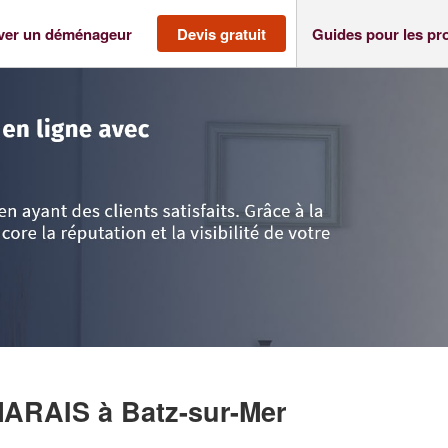
ver un déménageur
Devis gratuit
Guides pour les pr
e-Atlantique
>
Batz-sur-Mer
>
Entreprise SCI BOX DES MARAIS
 MARAIS
à Batz-sur-Mer