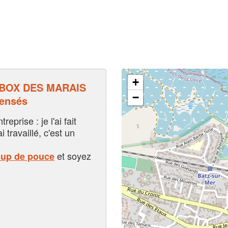
+
 BOX DES MARAIS
−
pensés
eprise : je l'ai fait
i travaillé, c'est un
et soyez
oup de pouce