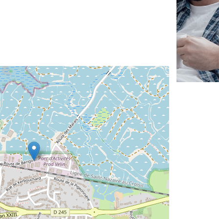
✕
Vous êtes un
professionnel ?
Augmentez votre
e
chiffre d'affaires
vos
tout en gagnant de
marges
!
nouveaux clients