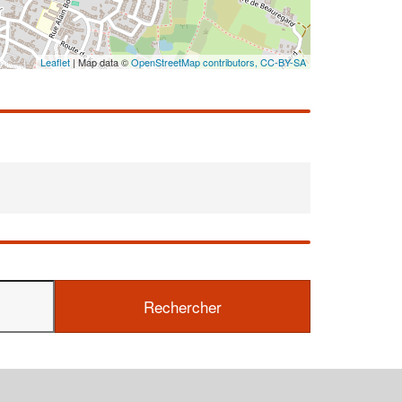
En savoir plus
Leaflet
| Map data ©
OpenStreetMap contributors,
CC-BY-SA