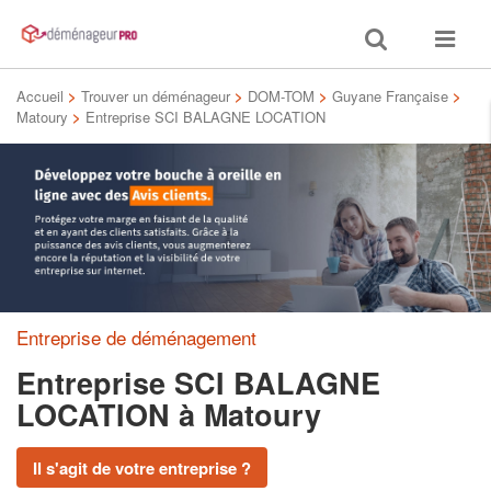
Toggle
Toggle
search
navigat
Accueil
>
Trouver un déménageur
>
DOM-TOM
>
Guyane Française
>
Matoury
>
Entreprise SCI BALAGNE LOCATION
Entreprise de déménagement
Entreprise SCI BALAGNE
LOCATION
à Matoury
Il s'agit de votre entreprise ?