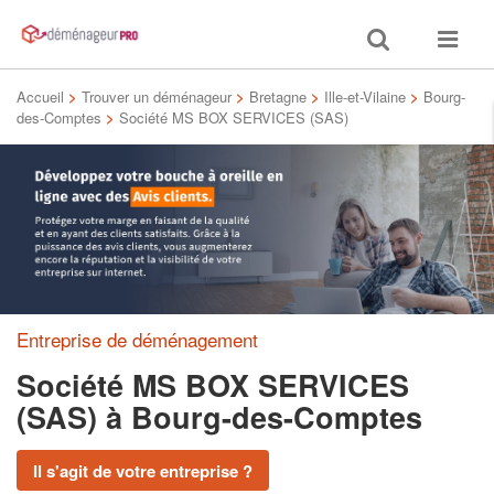
Toggle
Toggle
search
navigat
Accueil
>
Trouver un déménageur
>
Bretagne
>
Ille-et-Vilaine
>
Bourg-
des-Comptes
>
Société MS BOX SERVICES (SAS)
Entreprise de déménagement
Société MS BOX SERVICES
(SAS)
à Bourg-des-Comptes
Il s'agit de votre entreprise ?