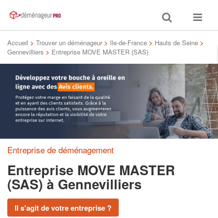
Toggle
Toggle
search
navigat
Accueil
>
Trouver un déménageur
>
Ile-de-France
>
Hauts de Seine
>
Gennevilliers
>
Entreprise MOVE MASTER (SAS)
Entreprise de déménagement
Entreprise MOVE MASTER
(SAS)
à Gennevilliers
Il s'agit de votre entreprise ?