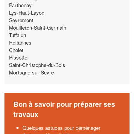
Parthenay
Lys-Haut-Layon
Sevremont
Mouilleron-Saint-Germain
Tuffalun
Reffannes
Cholet
Pissotte
Saint-Christophe-du-Bois
Mortagne-sur-Sevre
Bon à savoir pour préparer ses
travaux
Quelques astuces pour déménager