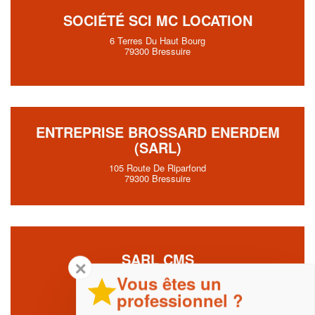
SOCIÉTÉ SCI MC LOCATION
6 Terres Du Haut Bourg
79300 Bressuire
ENTREPRISE BROSSARD ENERDEM
(SARL)
105 Route De Riparfond
79300 Bressuire
SARL CMS
✕
Vous êtes un
3 Rue De La Belle Etoile
79300 Bressuire
professionnel ?