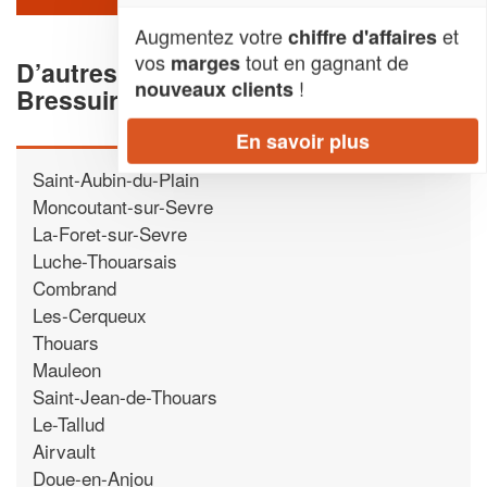
Augmentez votre
et
chiffre d'affaires
vos
tout en gagnant de
marges
D’autres déménageurs proche de
!
nouveaux clients
Bressuire
En savoir plus
Saint-Aubin-du-Plain
Moncoutant-sur-Sevre
La-Foret-sur-Sevre
Luche-Thouarsais
Combrand
Les-Cerqueux
Thouars
Mauleon
Saint-Jean-de-Thouars
Le-Tallud
Airvault
Doue-en-Anjou