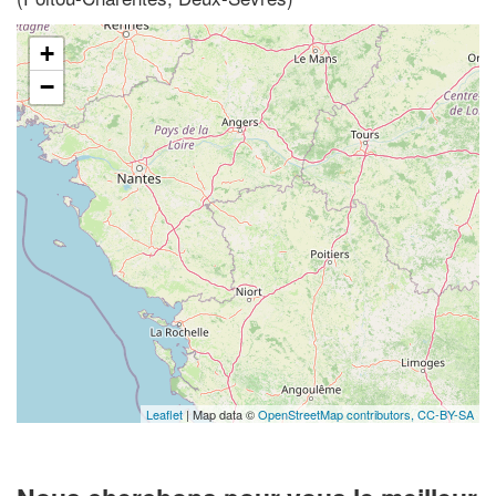
+
−
Leaflet
| Map data ©
OpenStreetMap contributors,
CC-BY-SA