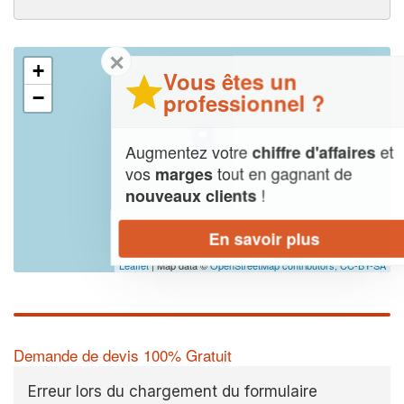
✕
+
Vous êtes un
−
professionnel ?
Augmentez votre
et
chiffre d'affaires
vos
tout en gagnant de
marges
!
nouveaux clients
En savoir plus
Leaflet
| Map data ©
OpenStreetMap contributors,
CC-BY-SA
Demande de devis 100% Gratuit
Erreur lors du chargement du formulaire