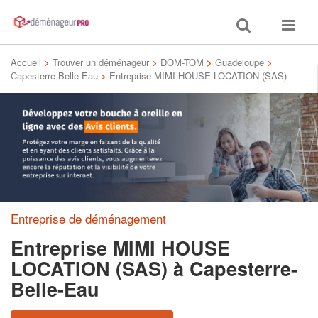
Toggle
Toggle
search
navigat
Accueil
>
Trouver un déménageur
>
DOM-TOM
>
Guadeloupe
>
Capesterre-Belle-Eau
>
Entreprise MIMI HOUSE LOCATION (SAS)
Entreprise de déménagement
Entreprise MIMI HOUSE
LOCATION (SAS)
à Capesterre-
Belle-Eau