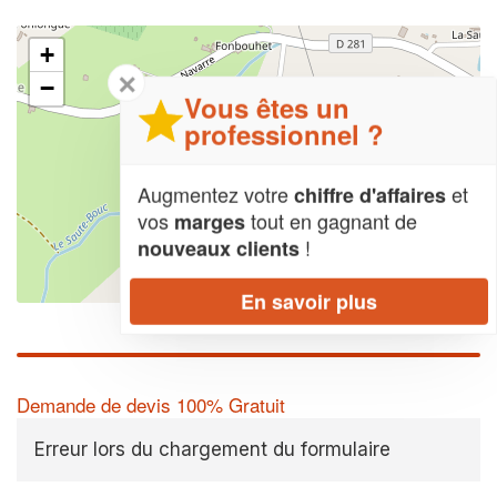
+
✕
−
Vous êtes un
professionnel ?
Augmentez votre
et
chiffre d'affaires
vos
tout en gagnant de
marges
!
nouveaux clients
Leaflet
| Map data ©
OpenStreetMap contributors,
CC-BY-SA
En savoir plus
Demande de devis 100% Gratuit
Erreur lors du chargement du formulaire