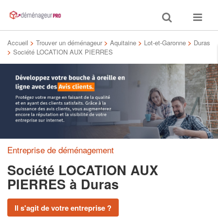
Toggle
Toggle
search
navigat
Accueil
>
Trouver un déménageur
>
Aquitaine
>
Lot-et-Garonne
>
Duras
>
Société LOCATION AUX PIERRES
Entreprise de déménagement
Société LOCATION AUX
PIERRES
à Duras
Il s'agit de votre entreprise ?