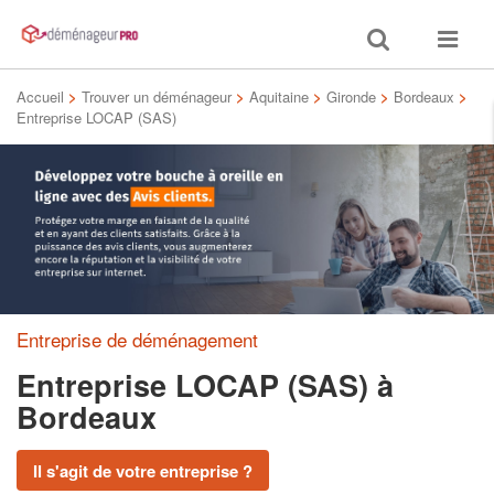
Toggle
Toggle
search
navigat
Accueil
>
Trouver un déménageur
>
Aquitaine
>
Gironde
>
Bordeaux
>
Entreprise LOCAP (SAS)
Entreprise de déménagement
Entreprise LOCAP (SAS)
à
Bordeaux
Il s'agit de votre entreprise ?