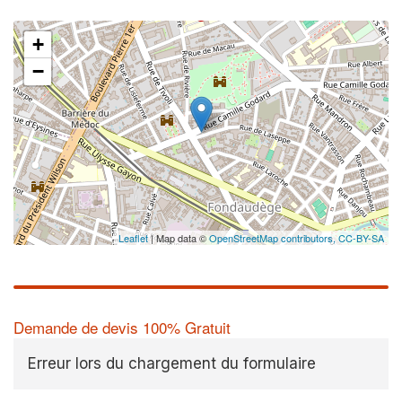
+
✕
−
Vo
pr
Augment
vos
mar
nouveaux
Leaflet
| Map data ©
OpenStreetMap contributors,
CC-BY-SA
Demande de devis 100% Gratuit
Erreur lors du chargement du formulaire