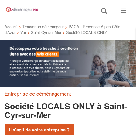
Toggle
Toggle
search
navigat
Accueil
>
Trouver un déménageur
>
PACA - Provence Alpes Côte
d'Azur
>
Var
>
Saint-Cyr-sur-Mer
>
Société LOCALS ONLY
Entreprise de déménagement
Société LOCALS ONLY
à Saint-
Cyr-sur-Mer
Il s'agit de votre entreprise ?