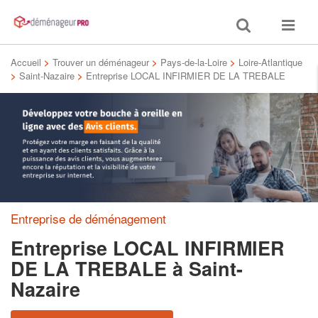
Toggle
Toggle
search
navigat
Accueil
>
Trouver un déménageur
>
Pays-de-la-Loire
>
Loire-Atlantique
>
Saint-Nazaire
>
Entreprise LOCAL INFIRMIER DE LA TREBALE
Entreprise de déménagement
Entreprise LOCAL INFIRMIER
DE LA TREBALE
à Saint-
Nazaire