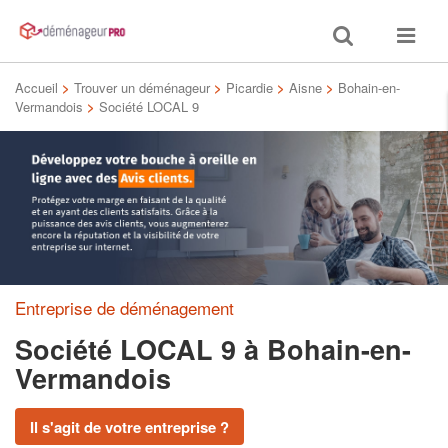
Toggle
Toggle
search
navigat
Accueil
>
Trouver un déménageur
>
Picardie
>
Aisne
>
Bohain-en-
Vermandois
>
Société LOCAL 9
Entreprise de déménagement
Société LOCAL 9
à Bohain-en-
Vermandois
Il s'agit de votre entreprise ?