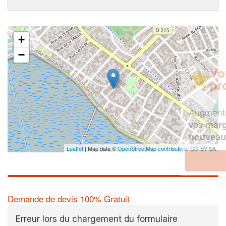
+
−
✕
Vous êtes un
professionnel ?
Augmentez votre
e
chiffre d'affaires
vos
tout en gagnant de
marges
!
nouveaux clients
Leaflet
| Map data ©
OpenStreetMap contributors,
CC-BY-SA
En savoir plus
Demande de devis 100% Gratuit
Erreur lors du chargement du formulaire