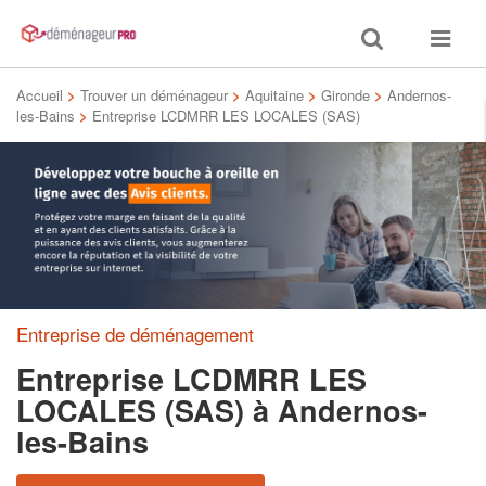
Toggle
Toggle
search
navigat
Accueil
>
Trouver un déménageur
>
Aquitaine
>
Gironde
>
Andernos-
les-Bains
>
Entreprise LCDMRR LES LOCALES (SAS)
Entreprise de déménagement
Entreprise LCDMRR LES
LOCALES (SAS)
à Andernos-
les-Bains