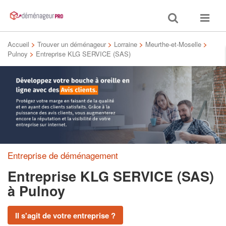
Toggle
Toggle
search
navigat
Accueil
>
Trouver un déménageur
>
Lorraine
>
Meurthe-et-Moselle
>
Pulnoy
>
Entreprise KLG SERVICE (SAS)
Entreprise de déménagement
Entreprise KLG SERVICE (SAS)
à Pulnoy
Il s'agit de votre entreprise ?