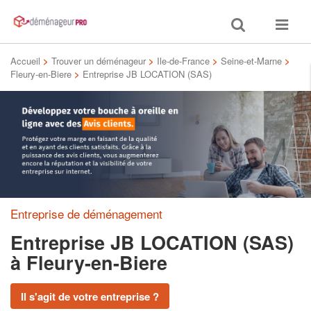
Toggle
Toggle
search
navigat
Accueil
>
Trouver un déménageur
>
Ile-de-France
>
Seine-et-Marne
>
Fleury-en-Biere
>
Entreprise JB LOCATION (SAS)
Entreprise de déménagement
Entreprise JB LOCATION (SAS)
à Fleury-en-Biere
Il s'agit de votre entreprise ?