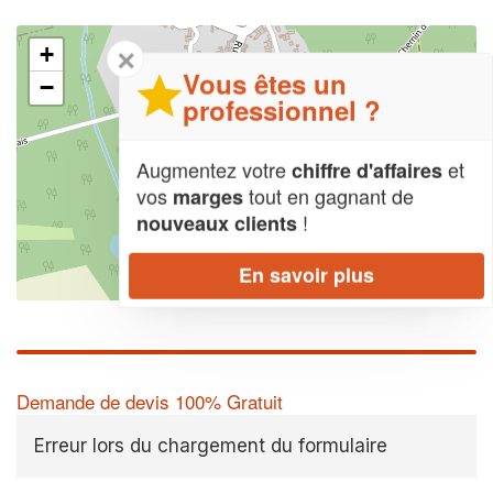
+
✕
Vous êtes un
−
professionnel ?
Augmentez votre
et
chiffre d'affaires
vos
tout en gagnant de
marges
!
nouveaux clients
En savoir plus
Leaflet
| Map data ©
OpenStreetMap contributors,
CC-BY-SA
Demande de devis 100% Gratuit
Erreur lors du chargement du formulaire