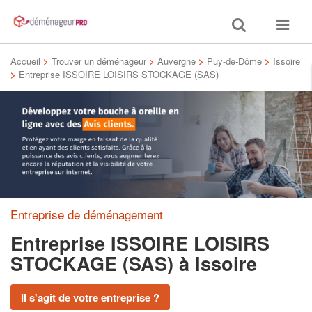
Toggle
Toggle
search
navigat
Accueil
>
Trouver un déménageur
>
Auvergne
>
Puy-de-Dôme
>
Issoire
>
Entreprise ISSOIRE LOISIRS STOCKAGE (SAS)
Entreprise de déménagement
Entreprise ISSOIRE LOISIRS
STOCKAGE (SAS)
à Issoire
Il s'agit de votre entreprise ?