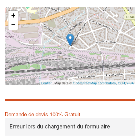
+
−
✕
Au
vo
no
Leaflet
| Map data ©
OpenStreetMap contributors,
CC-BY-SA
Demande de devis 100% Gratuit
Erreur lors du chargement du formulaire