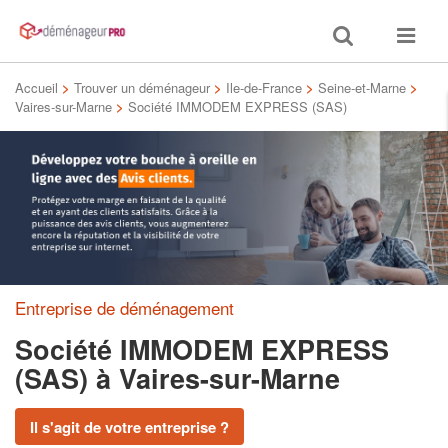
Toggle
Toggle
search
navigat
Accueil
>
Trouver un déménageur
>
Ile-de-France
>
Seine-et-Marne
>
Vaires-sur-Marne
>
Société IMMODEM EXPRESS (SAS)
Entreprise de déménagement
Société IMMODEM EXPRESS
(SAS)
à Vaires-sur-Marne
Il s'agit de votre entreprise ?