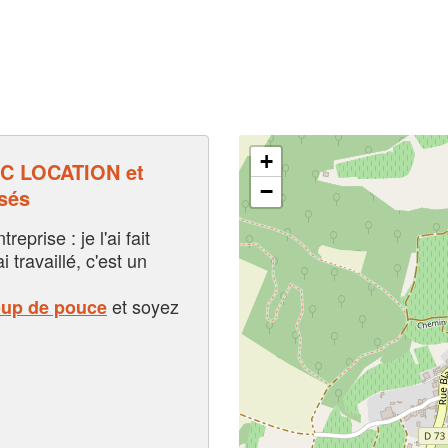
+
C LOCATION et
−
sés
eprise : je l'ai fait
i travaillé, c'est un
et soyez
oup de pouce