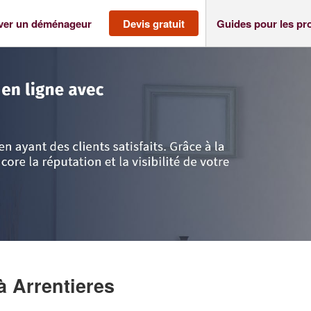
ver un déménageur
Devis gratuit
Guides pour les pr
>
Aube
>
Arrentieres
>
Société HDUC LOCATION
à Arrentieres