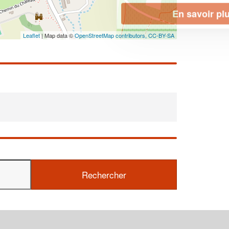
En savoir plus
Leaflet
| Map data ©
OpenStreetMap contributors,
CC-BY-SA