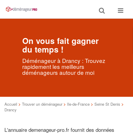
Toggle
Toggle
search
navigat
On vous fait gagner
du temps !
Déménageur à Drancy : Trouvez
rapidement les meilleurs
déménageurs autour de moi
Accueil
>
Trouver un déménageur
>
Ile-de-France
>
Seine St Denis
>
Drancy
L'annuaire demenageur-pro.fr fournit des données