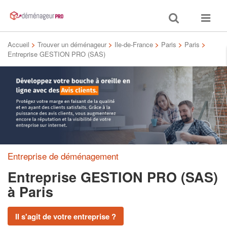
Toggle
Toggle
search
navigat
Accueil
>
Trouver un déménageur
>
Ile-de-France
>
Paris
>
Paris
>
Entreprise GESTION PRO (SAS)
Entreprise de déménagement
Entreprise GESTION PRO (SAS)
à Paris
Il s'agit de votre entreprise ?