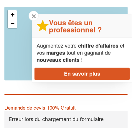
+
✕
Vous êtes un
−
professionnel ?
Augmentez votre
et
chiffre d'affaires
vos
tout en gagnant de
marges
!
nouveaux clients
En savoir plus
Leaflet
| Map data ©
OpenStreetMap contributors,
CC-BY-SA
Demande de devis 100% Gratuit
Erreur lors du chargement du formulaire