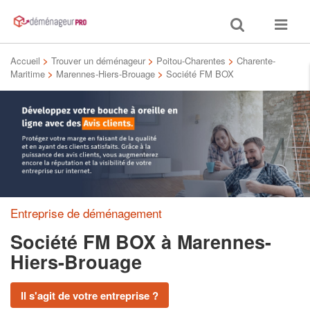
Toggle
Toggle
search
navigat
Accueil
>
Trouver un déménageur
>
Poitou-Charentes
>
Charente-
Maritime
>
Marennes-Hiers-Brouage
>
Société FM BOX
Entreprise de déménagement
Société FM BOX
à Marennes-
Hiers-Brouage
Il s'agit de votre entreprise ?