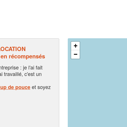
+
LOCATION
−
 en récompensés
eprise : je l'ai fait
i travaillé, c'est un
et soyez
oup de pouce