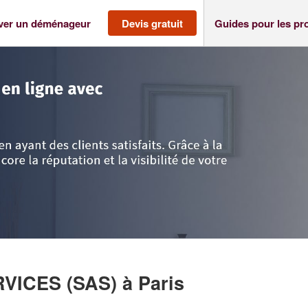
ver un déménageur
Devis gratuit
Guides pour les pr
>
Paris
>
Société FK LOCATION SERVICES (SAS)
RVICES (SAS)
à Paris