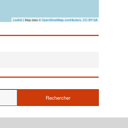
Leaflet
| Map data ©
OpenStreetMap contributors,
CC-BY-SA