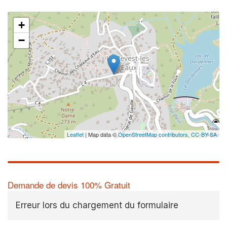
+
−
✕
Au
vo
no
Leaflet
| Map data ©
OpenStreetMap contributors,
CC-BY-SA
Demande de devis 100% Gratuit
Erreur lors du chargement du formulaire