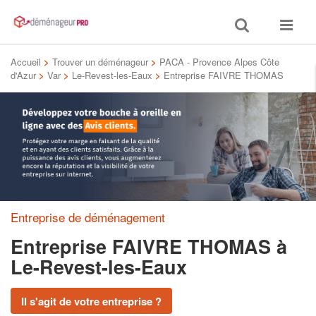
Toggle
Toggle
search
navigat
Accueil
>
Trouver un déménageur
>
PACA - Provence Alpes Côte
d'Azur
>
Var
>
Le-Revest-les-Eaux
>
Entreprise FAIVRE THOMAS
Entreprise de déménagement
Entreprise FAIVRE THOMAS
à
Le-Revest-les-Eaux
Il s'agit de votre entreprise ?