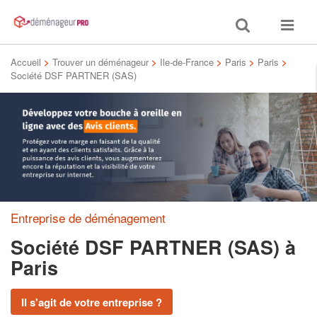
Toggle
Toggle
search
navigat
Accueil
>
Trouver un déménageur
>
Ile-de-France
>
Paris
>
Paris
>
Société DSF PARTNER (SAS)
Entreprise de déménagement
Société DSF PARTNER (SAS)
à
Paris
Il s'agit de votre entreprise ?