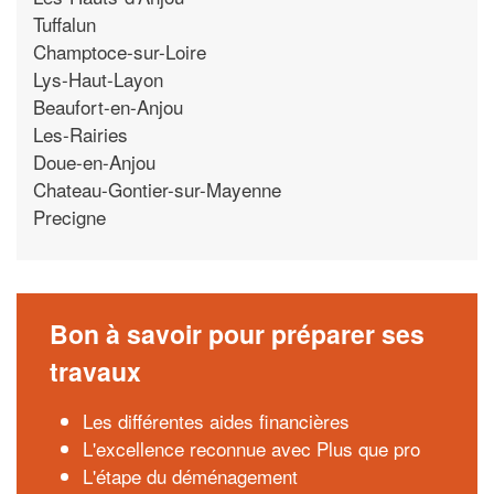
Tuffalun
Champtoce-sur-Loire
Lys-Haut-Layon
Beaufort-en-Anjou
Les-Rairies
Doue-en-Anjou
Chateau-Gontier-sur-Mayenne
Precigne
Bon à savoir pour préparer ses
travaux
Les différentes aides financières
L'excellence reconnue avec Plus que pro
L'étape du déménagement