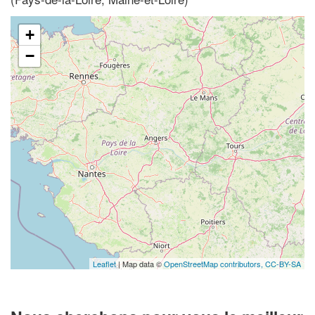
+
−
Leaflet
| Map data ©
OpenStreetMap contributors,
CC-BY-SA