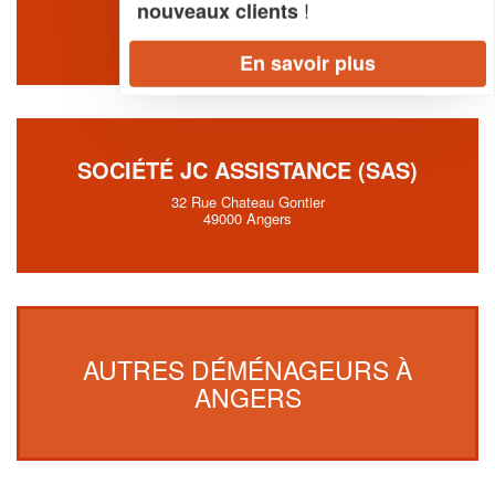
!
nouveaux clients
111 Avenue Victor Chatenay
49100 Angers
En savoir plus
SOCIÉTÉ JC ASSISTANCE (SAS)
32 Rue Chateau Gontier
49000 Angers
AUTRES DÉMÉNAGEURS À
ANGERS