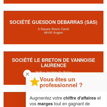
SOCIÉTÉ GUESDON DEBARRAS (SAS)
6 Square Alexis Carrel
49100 Angers
SOCIÉTÉ LE BRETON DE VANNOISE
LAURENCE
28 Rue Joachim Du Bellay
✕
49100 Angers
Vous êtes un
professionnel ?
Augmentez votre
et
chiffre d'affaires
SOCIÉTÉ SCI LOCATIVE
vos
tout en gagnant de
marges